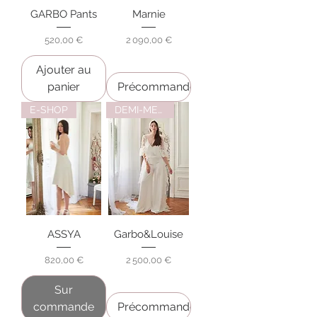
GARBO Pants
Marnie
Prix
Prix
520,00 €
2 090,00 €
Ajouter au
panier
Précommander
E-SHOP
DEMI-MESURE
ASSYA
Garbo&Louise
Prix
Prix
820,00 €
2 500,00 €
Sur
commande
Précommander