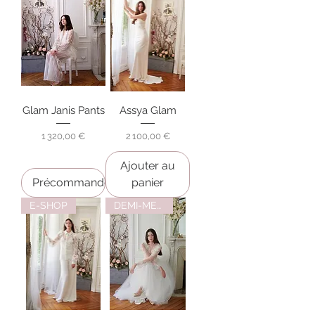
Glam Janis Pants
Assya Glam
Prix
Prix
1 320,00 €
2 100,00 €
Ajouter au
Précommander
panier
E-SHOP
DEMI-MESURE