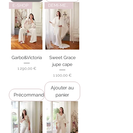
E-SHOP
DEMI-MESURE
Garbo&Victoria
Sweet Grace
jupe cape
Prix
1 290,00 €
Prix
1 100,00 €
Ajouter au
Précommander
panier