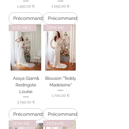
Prix
Prix
1 450,00 €
1 050,00 €
Précommander
Précommander
SUR-MESURE
DEMI-MESURE
Assya Glam&
Blouson "Teddy
Redingote
Madeleine"
Louise
Prix
1 700,00 €
Prix
3 750,00 €
Précommander
Précommander
DEMI-MESURE
DEMI-MESURE