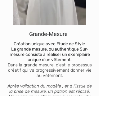
Grande-Mesure
Création unique avec Etude de Style
La grande mesure, ou authentique Sur-
mesure consiste à réaliser un exemplaire
unique d'un vêtement.
Dans la grande mesure, c'est le processus
créatif qui va progressivement donner vie
au vêtement.
Après validation du modèle , et à l'issue de
la prise de mesure, un patron est réalisé.
Un minimum de Cinquante à soixante-dix
heures de travail sont alors nécessaires en
dehors des heures d'essayages "Couture".
Le processus du véritable sur-mesure
permet de mettre en valeur la silhouette de
celle qui porte le vêtement .et de lui donner
une bien meilleure aisance.