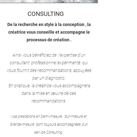
CONSULTING
De la recherche en style à la conception , la
créatrice vous conseille et accompagne le
processus de création .
Ainsi vous bénéficiez de l’expertise d’un
consultant professionnel expérimenté.
qui
vous fournit des recommandations, appuyées
par un diagnostic.
En pratique, l
a créatrice vous accompagnera
dans la mise en œuvre de ces
recommandations.
Nos prestations en Demi-mesure , Sur-mesure et
G
rande-mesure sont toujours accompagnées d'un
service Consulting .