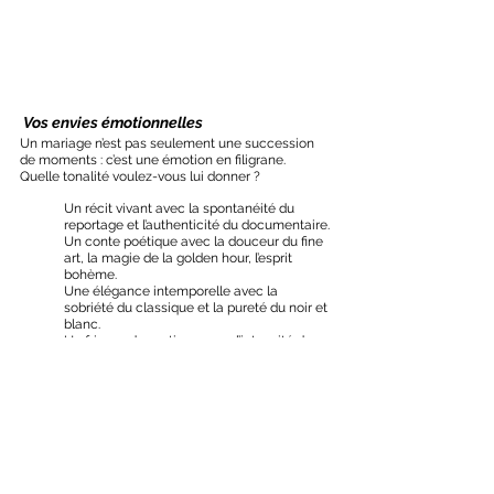
 Vos envies émotionnelles
Un mariage n’est pas seulement une succession 
de moments : c’est une émotion en filigrane. 
Quelle tonalité voulez-vous lui donner ?
Un récit vivant avec la spontanéité du 
reportage et l’authenticité du documentaire.
Un conte poétique avec la douceur du fine 
art, la magie de la golden hour, l’esprit 
bohème.
Une élégance intemporelle avec la 
sobriété du classique et la pureté du noir et 
blanc.
Un frisson dramatique avec l’intensité du 
moody et l’inspiration cinématographique.
Un souffle créatif avec l’originalité du drone, 
l’audace de la double exposition ou la 
poésie underwater.
L’émotion choisie deviendra le fil 
conducteur de toute votre organisation.
 Le couple au centre